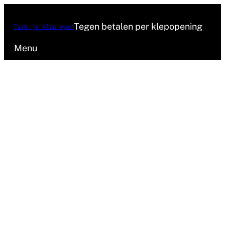
Ga
naar
Tegen betalen per klepopening
Trek je klep open
de
Menu
inhoud